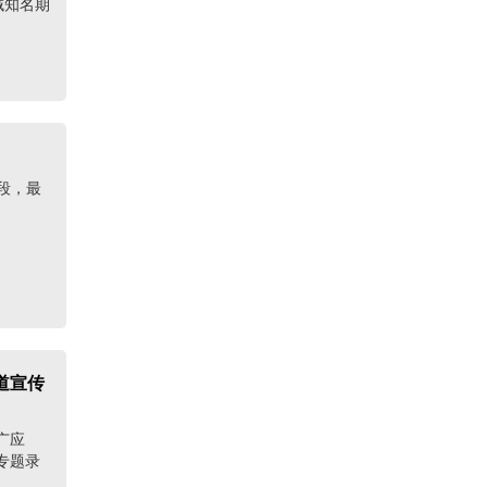
智能领域知名期
阶段，最
道宣传
广应
专题录