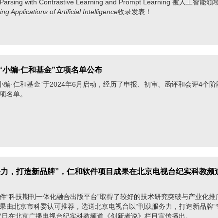
 Parsing with Contrastive Learning and Prompt Learning 被人工
ng Applications of Artificial Intelligence
收录发表！
度“小编·仁和基金”立项名单公布
度“小编·仁和基金”于2024年6月启动，经历了申报、初审、函评和会评4个
项名单。
务力，打造新品牌”，仁和软件项目成果在北京电视台纪实科教频
“科技期刊一体化融合出版平台”取得了较好的技术研究突破与产业化推
果由北京市科委认可推荐，选送北京电视台以“刊载服务力，打造新品牌”
27日在北京广播电视台纪实科教频道《创新者说》栏目宣传播出。