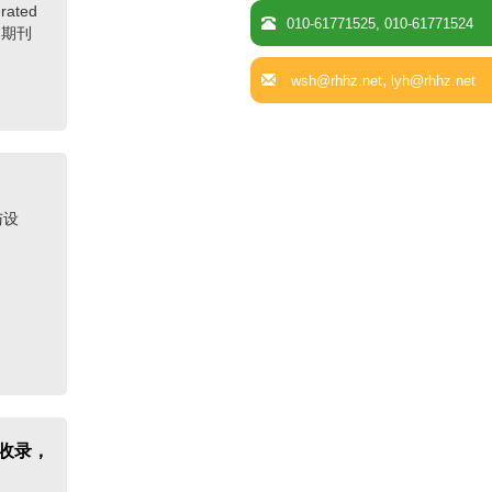
ated
沈阳药科大学期刊编辑部市场部主任
010-61771525, 010-61771524
SCI期刊
门中全老师来公司考察指导
《小城镇建设》编辑部主任张爱华副
,
wsh@rhhz.net
lyh@rhhz.net
编审一行来公司考察指导
《岩石学报》原副主编陈辉老师来公
司考察指导
中国地震灾害防御中心宣传科普部主
与设
任李巧萍老师一行来公司考察指导
《计量科学与技术》编辑部主任郑薇
老师一行来公司考察指导
西安交通大学期刊中心技术负责人陶
晴老师一行来公司考察指导
卓众出版总编辑张品纯老师一行来公
司考察指导
中科院计算所《计算机科学与技术》
 双收录，
《计算机研究与发展》两刊主任一行
来公司考察指导