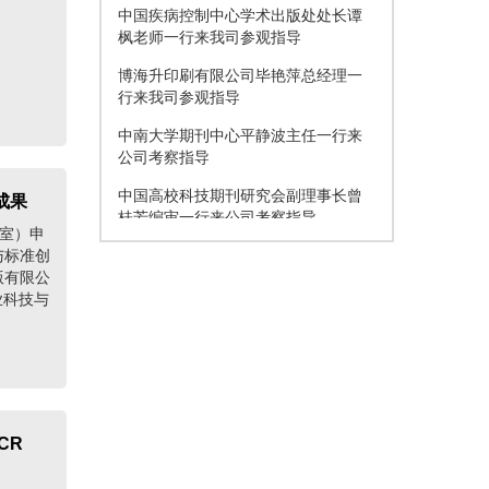
中国疾病控制中心学术出版处处长谭
枫老师一行来我司参观指导
博海升印刷有限公司毕艳萍总经理一
行来我司参观指导
中南大学期刊中心平静波主任一行来
公司考察指导
中国高校科技期刊研究会副理事长曾
成果
桂芳编审一行来公司考察指导
室）申
中科院电子所《Microsystems
与标准创
Nanoengineering》编辑部高成耀老师
版有限公
来公司考察指导
业科技与
天津《红外与激光工程》编辑部刘俊
杰主任一行来公司考察指导
美国田纳西州大学教授、工程科学出
版社郭占虎社长一行来公司考察指导
CR
北京师范大学学报编辑部主任刘先勤
老师一行来公司考察指导