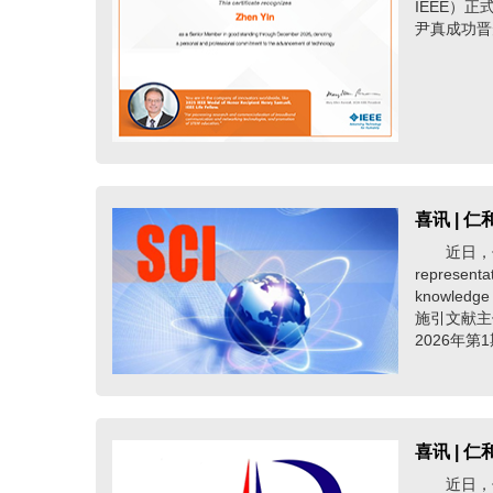
IEEE）正
尹真成功晋升为
喜讯 |
近日，仁和软
representa
knowledg
施引文献主
2026年第
喜讯 | 
近日，仁和