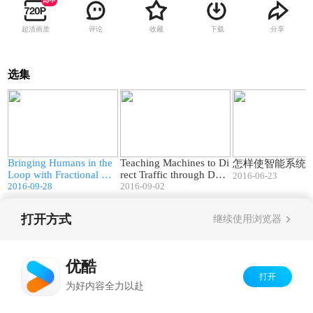
超清画质
评论
收藏
下载
分享
选集
3
03:28
02:53
f
Bringing Humans in the
Teaching Machines to Di
怎样使智能系统
Loop with Fractional Or
rect Traffic through Dee
2016-06-23
der Modeling
2016-09-28
p Reinforcement Learnin
2016-09-02
g
打开方式
继续使用浏览器
Copyright©
2026
优酷 youku.com
版权所有
京ICP备06050721号-1
优酷
打开
为好内容全力以赴